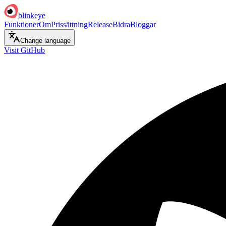
blinkeye
Funktioner
Om
Prissättning
Release
Bidra
Bloggar
Change language
Visit GitHub