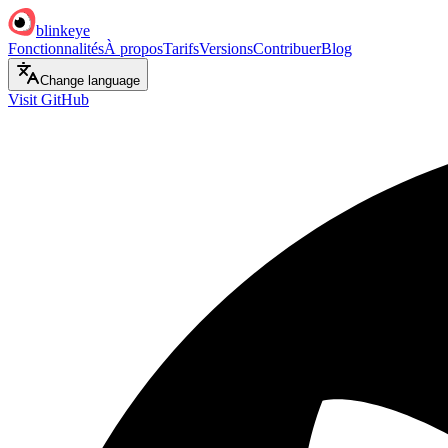
blinkeye
Fonctionnalités
À propos
Tarifs
Versions
Contribuer
Blog
Change language
Visit GitHub