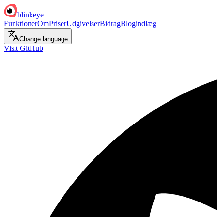
blinkeye
Funktioner
Om
Priser
Udgivelser
Bidrag
Blogindlæg
Change language
Visit GitHub