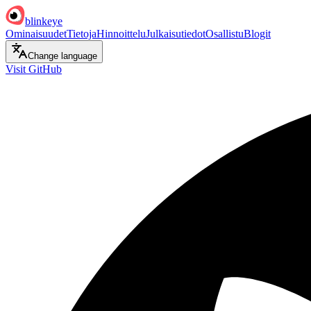
blinkeye
Ominaisuudet
Tietoja
Hinnoittelu
Julkaisutiedot
Osallistu
Blogit
Change language
Visit GitHub