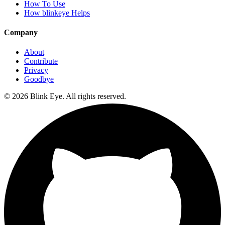
How To Use
How blinkeye Helps
Company
About
Contribute
Privacy
Goodbye
©
2026
Blink Eye. All rights reserved.