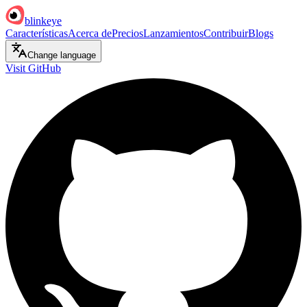
blinkeye
Características
Acerca de
Precios
Lanzamientos
Contribuir
Blogs
Change language
Visit GitHub