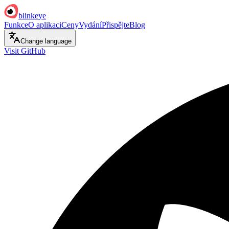
blinkeye
Funkce
O aplikaci
Ceny
Vydání
Přispějte
Blog
Change language
Visit GitHub