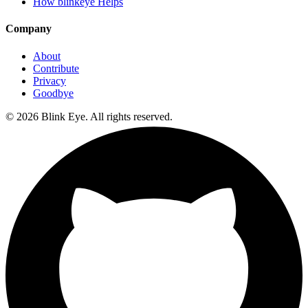
How blinkeye Helps
Company
About
Contribute
Privacy
Goodbye
©
2026
Blink Eye. All rights reserved.