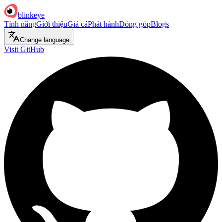
blinkeye
Tính năng
Giới thiệu
Giá cả
Phát hành
Đóng góp
Blogs
Change language
Visit GitHub