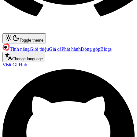
Toggle theme
Tính năng
Giới thiệu
Giá cả
Phát hành
Đóng góp
Blogs
Change language
Visit GitHub