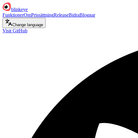
blinkeye
Funktioner
Om
Prissättning
Release
Bidra
Bloggar
Change language
Visit GitHub