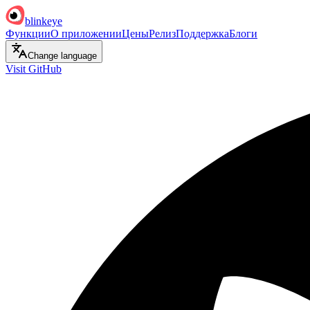
blinkeye
Функции
О приложении
Цены
Релиз
Поддержка
Блоги
Change language
Visit GitHub