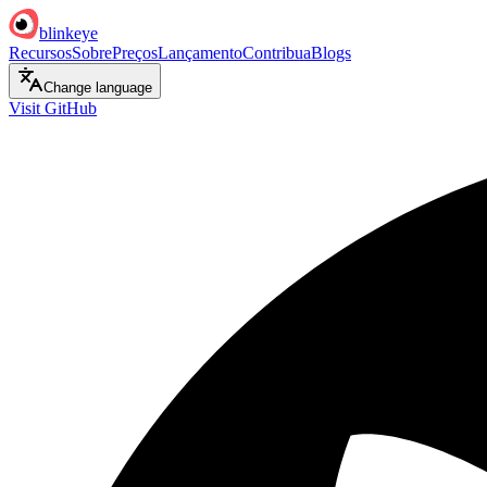
blinkeye
Recursos
Sobre
Preços
Lançamento
Contribua
Blogs
Change language
Visit GitHub