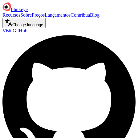
blinkeye
Recursos
Sobre
Preços
Lançamentos
Contribua
Blog
Change language
Visit GitHub