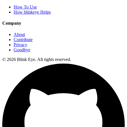
How To Use
How blinkeye Helps
Company
About
Contribute
Privacy
Goodbye
©
2026
Blink Eye. All rights reserved.