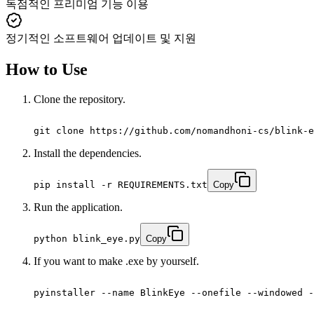
독점적인 프리미엄 기능 이용
정기적인 소프트웨어 업데이트 및 지원
How to Use
Clone the repository.
git clone https://github.com/nomandhoni-cs/blink-e
Install the dependencies.
pip install -r REQUIREMENTS.txt
Copy
Run the application.
python blink_eye.py
Copy
If you want to make .exe by yourself.
pyinstaller --name BlinkEye --onefile --windowed -