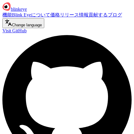
blinkeye
機能
Blink Eyeについて
価格
リリース情報
貢献する
ブログ
Change language
Visit GitHub