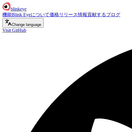
blinkeye
機能
Blink Eyeについて
価格
リリース情報
貢献する
ブログ
Change language
Visit GitHub