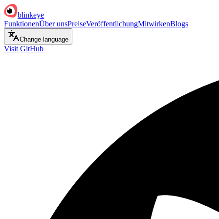
blinkeye
Funktionen
Über uns
Preise
Veröffentlichung
Mitwirken
Blogs
Change language
Visit GitHub