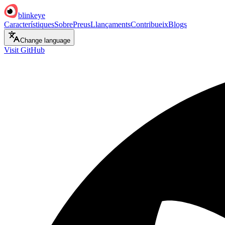
blinkeye
Característiques
Sobre
Preus
Llançaments
Contribueix
Blogs
Change language
Visit GitHub