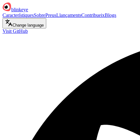
blinkeye
Característiques
Sobre
Preus
Llançaments
Contribueix
Blogs
Change language
Visit GitHub