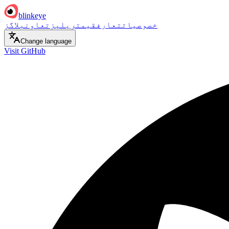
blinkeye
خصوصیات
تعارف
قیمت
ریلیز
تعاون
بلاگز
Change language
Visit GitHub