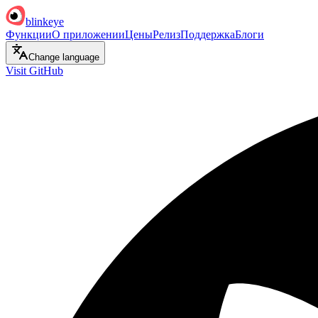
blinkeye
Функции
О приложении
Цены
Релиз
Поддержка
Блоги
Change language
Visit GitHub