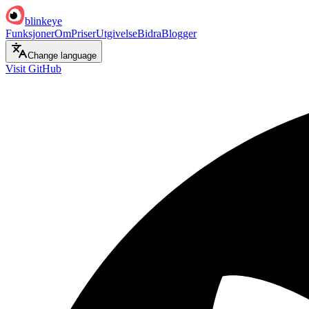
blinkeye
Funksjoner
Om
Priser
Utgivelse
Bidra
Blogger
Change language
Visit GitHub