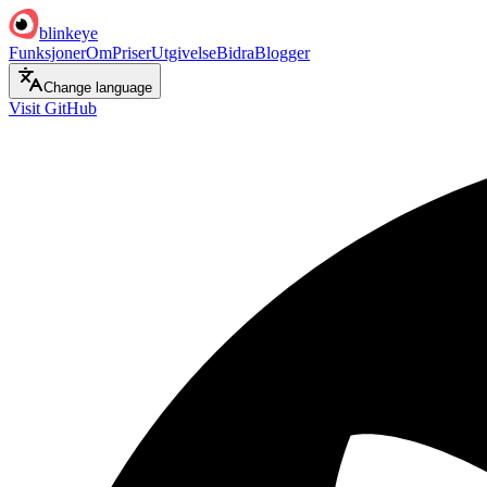
blinkeye
Funksjoner
Om
Priser
Utgivelse
Bidra
Blogger
Change language
Visit GitHub