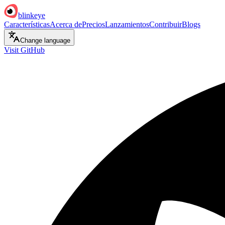
blinkeye
Características
Acerca de
Precios
Lanzamientos
Contribuir
Blogs
Change language
Visit GitHub