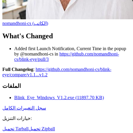
)
الكاتب
(
nomandhoni-cs
What's Changed
Added first Launch Notification, Current Time in the popup
by @nomandhoni-cs in
https://github.com/nomandhoni-
cs/blink-eye/pull/3
Full Changelog
:
https://github.com/nomandhoni-cs/blink-
eye/compare/v1.1...v1.2
الملفات
Blink_Eye_Windows_V1.2.exe
(
11897.70
KB)
سجل التغييرات الكامل
:
خيارات التنزيل
تحميل Zipball
تحميل Tarball