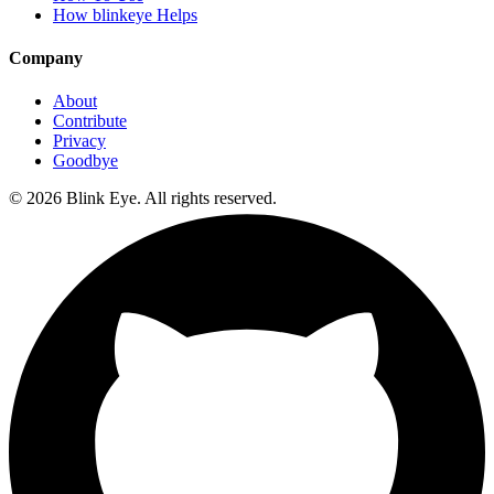
How blinkeye Helps
Company
About
Contribute
Privacy
Goodbye
©
2026
Blink Eye. All rights reserved.