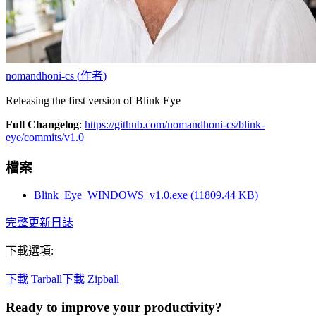
nomandhoni-cs
(
作者
)
Releasing the first version of Blink Eye
Full Changelog
:
https://github.com/nomandhoni-cs/blink-
eye/commits/v1.0
檔案
Blink_Eye_WINDOWS_v1.0.exe
(
11809.44
KB)
完整更新日誌
下載選項
:
下載 Tarball
下載 Zipball
Ready to improve your
productivity?