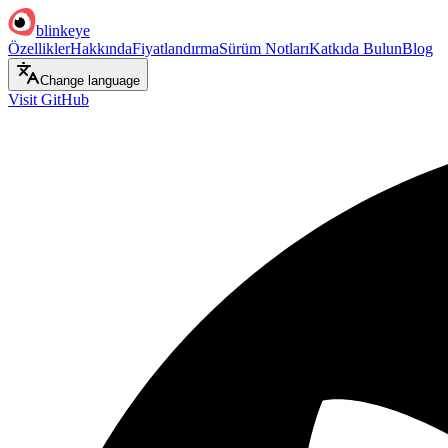
blinkeye
Özellikler
Hakkında
Fiyatlandırma
Sürüm Notları
Katkıda Bulun
Blog
Change language
Visit GitHub