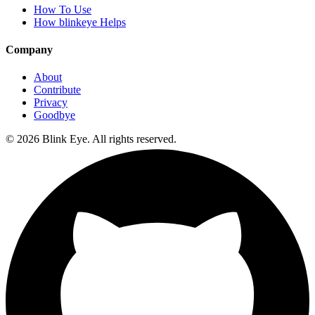
How To Use
How blinkeye Helps
Company
About
Contribute
Privacy
Goodbye
©
2026
Blink Eye. All rights reserved.