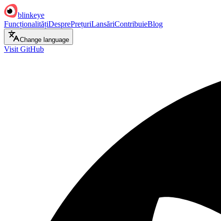
blinkeye
Funcționalități
Despre
Prețuri
Lansări
Contribuie
Blog
Change language
Visit GitHub