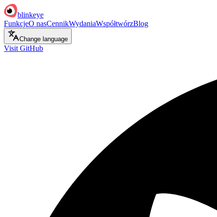
blinkeye
Funkcje
O nas
Cennik
Wydania
Współtwórz
Blog
Change language
Visit GitHub