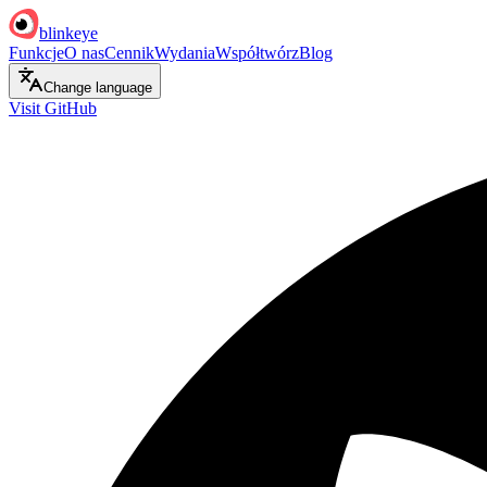
blinkeye
Funkcje
O nas
Cennik
Wydania
Współtwórz
Blog
Change language
Visit GitHub