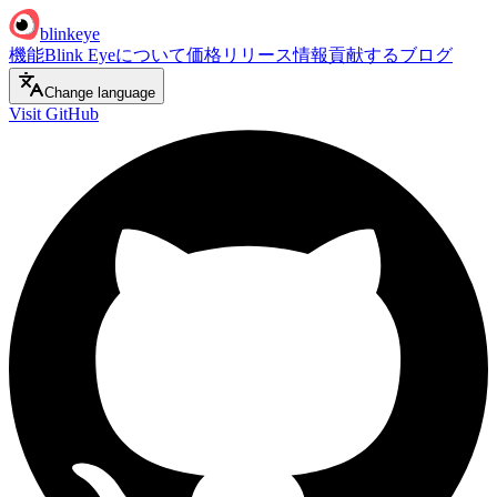
blinkeye
機能
Blink Eyeについて
価格
リリース情報
貢献する
ブログ
Change language
Visit GitHub