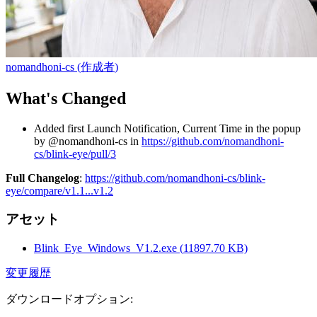
nomandhoni-cs
(
作成者
)
What's Changed
Added first Launch Notification, Current Time in the popup
by @nomandhoni-cs in
https://github.com/nomandhoni-
cs/blink-eye/pull/3
Full Changelog
:
https://github.com/nomandhoni-cs/blink-
eye/compare/v1.1...v1.2
アセット
Blink_Eye_Windows_V1.2.exe
(
11897.70
KB)
変更履歴
ダウンロードオプション
: