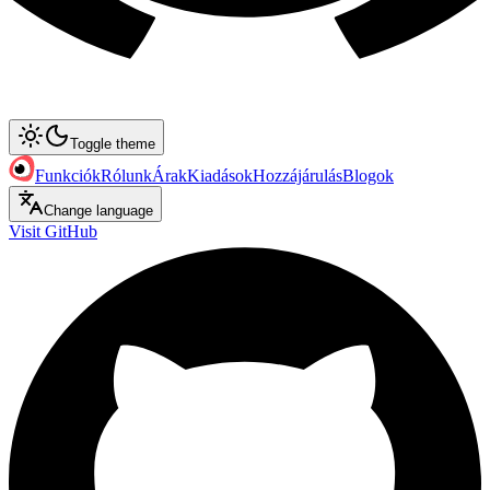
Toggle theme
Funkciók
Rólunk
Árak
Kiadások
Hozzájárulás
Blogok
Change language
Visit GitHub