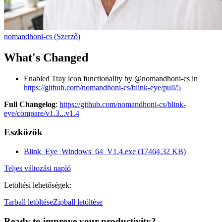
nomandhoni-cs
(
Szerző
)
What's Changed
Enabled Tray icon functionality by @nomandhoni-cs in
https://github.com/nomandhoni-cs/blink-eye/pull/5
Full Changelog
:
https://github.com/nomandhoni-cs/blink-
eye/compare/v1.3...v1.4
Eszközök
Blink_Eye_Windows_64_V1.4.exe
(
17464.32
KB)
Teljes változási napló
Letöltési lehetőségek
:
Tarball letöltése
Zipball letöltése
Ready to improve your
productivity?