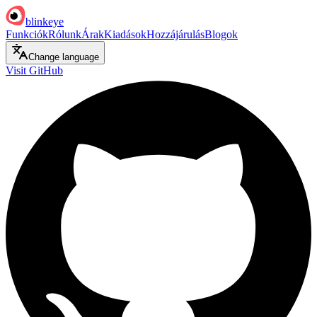
blinkeye
Funkciók
Rólunk
Árak
Kiadások
Hozzájárulás
Blogok
Change language
Visit GitHub