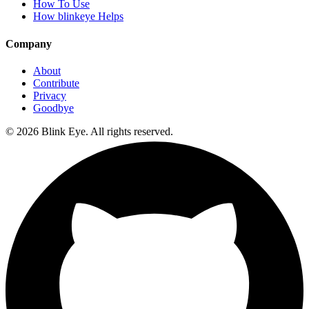
How To Use
How blinkeye Helps
Company
About
Contribute
Privacy
Goodbye
©
2026
Blink Eye. All rights reserved.