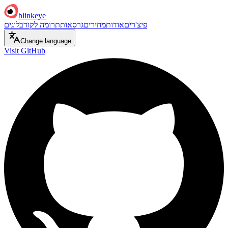
blinkeye
פיצ'רים
אודות
מחירים
גרסאות
תרומה לקוד
בלוגים
Change language
Visit GitHub