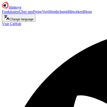
blinkeye
Funktionen
Über uns
Preise
Veröffentlichung
Mitwirken
Blogs
Change language
Visit GitHub