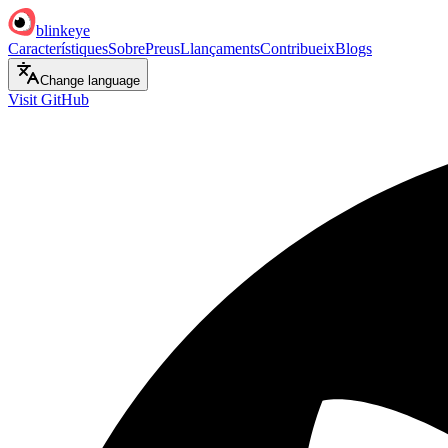
blinkeye
Característiques
Sobre
Preus
Llançaments
Contribueix
Blogs
Change language
Visit GitHub